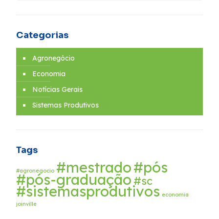
Categorias
Agronegócio
Economia
Notícias Gerais
Sistemas Produtivos
Tags
#mestrado
#pós
#agronegocio
#pós-graduação
#sc
#sistemasprodutivos
economia
joinville