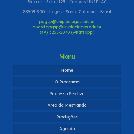
Bloco 1 - Sala 1125 - Campus UNIPLAC
88509-900 - Lages - Santa Catarina - Brasil
ppgsp@uniplaclages.edu.br
coord.ppgsp@uniplaclages.edu.br
(49) 3251-1070 (whatsapp)
Menu
Home
O Programa
Processo Seletivo
Coordenação
Área do Mestrando
Fluxo Contínuo
Coordenadores
Disciplinas
Produções
Docentes
Editais
Galeria
Dissertações
Agenda
Discentes
Editais 2026