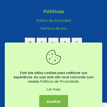
Internacionalización
Convocatoria 2021
Estudiantes 2022
Politicas
Estudiantes 2021
Politica de Privacidad
Terminos de Uso
Este site utiliza cookies para melhorar sua
experiência. Ao usar este site você concorda com
nossas
Políticas de Privacidade
.
Ler mais
© PPGSP . Todos os direitos reservados.
Desenvolvido por
Forpub
Aceitar